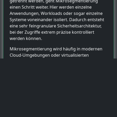
getrennt werden, geht Mikrosegmentierung
einen Schritt weiter. Hier werden einzelne
Anwendungen, Workloads oder sogar einzelne
Systeme voneinander isoliert. Dadurch entsteht
eine sehr feingranulare Sicherheitsarchitektur,
bei der Zugriffe extrem präzise kontrolliert
werden können.
Mikrosegmentierung wird häufig in modernen
Cloud-Umgebungen oder virtualisierten
Infrastrukturen eingesetzt. Softwarebasierte
Sicherheitslösungen überwachen dabei den
Datenverkehr zwischen einzelnen Systemen und
erlauben nur ausdrücklich definierte
Verbindungen. Dieses Modell reduziert die
Möglichkeiten für Angreifer erheblich, sich
innerhalb eines Netzwerks weiter auszubreiten.
Netzwerksegmentierung und das