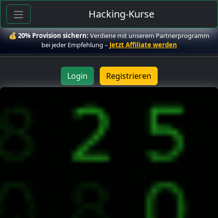
Hacking-Kurse
💰
20% Provision sichern:
Verdiene mit unserem Partnerprogramm
bei jeder Empfehlung –
Jetzt Affiliate werden
Login
Registrieren