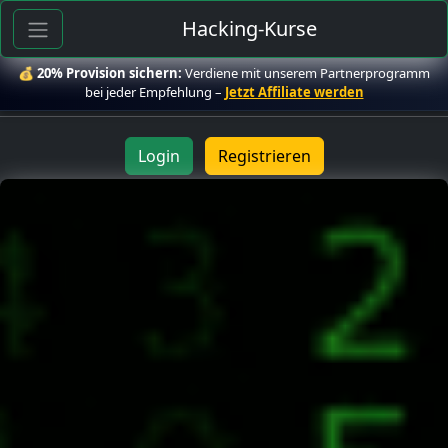
Hacking-Kurse
💰
20% Provision sichern:
Verdiene mit unserem Partnerprogramm
bei jeder Empfehlung –
Jetzt Affiliate werden
Login
Registrieren