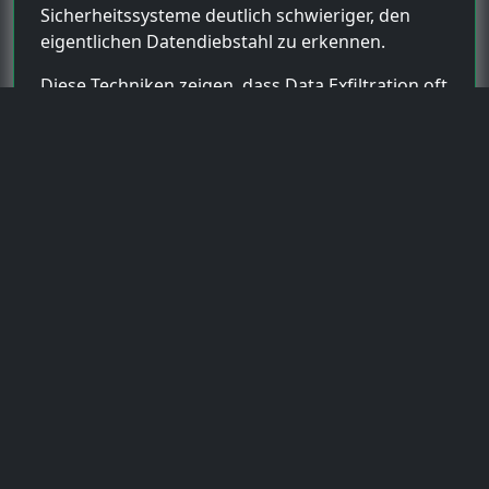
Sicherheitssysteme deutlich schwieriger, den
eigentlichen Datendiebstahl zu erkennen.
Diese Techniken zeigen, dass Data Exfiltration oft
der letzte Schritt eines größeren Cyberangriffs
ist, bei dem zuvor bereits mehrere
Sicherheitsmechanismen überwunden wurden.
Schwierigkeit und Auswirkungen
von Datendiebstahl-Angriffen
Die Schwierigkeit einer
Data Exfiltration
Attacke
hängt stark davon ab, wie gut ein
Unternehmen seine IT-Infrastruktur überwacht
und absichert. Während einfache Netzwerke
ohne Monitoring leicht kompromittiert werden