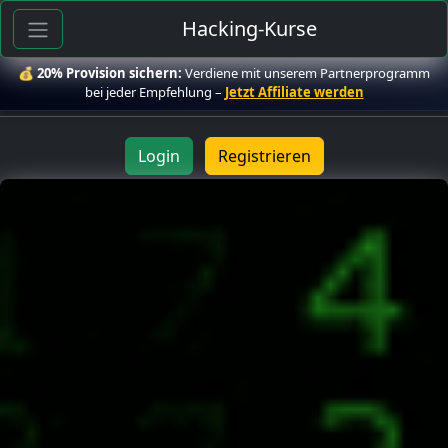
Hacking-Kurse
💰
20% Provision sichern:
Verdiene mit unserem Partnerprogramm
bei jeder Empfehlung –
Jetzt Affiliate werden
Login
Registrieren