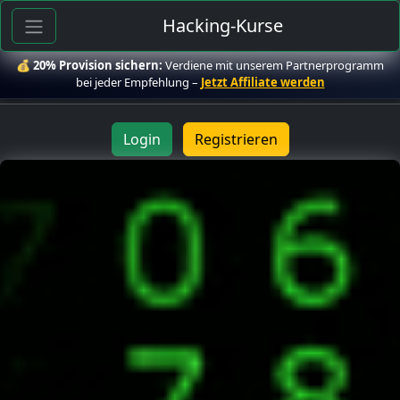
Hacking-Kurse
💰
20% Provision sichern:
Verdiene mit unserem Partnerprogramm
bei jeder Empfehlung –
Jetzt Affiliate werden
Login
Registrieren