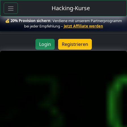
Hacking-Kurse
💰
20% Provision sichern:
Verdiene mit unserem Partnerprogramm
bei jeder Empfehlung –
Jetzt Affiliate werden
Login
Registrieren