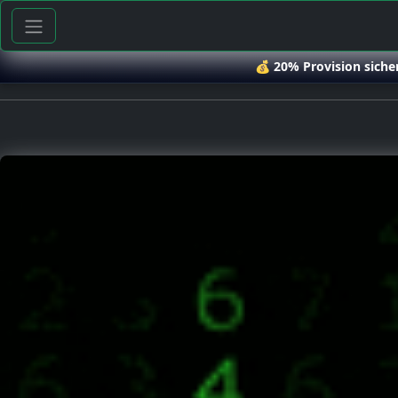
💰
20% Provision siche