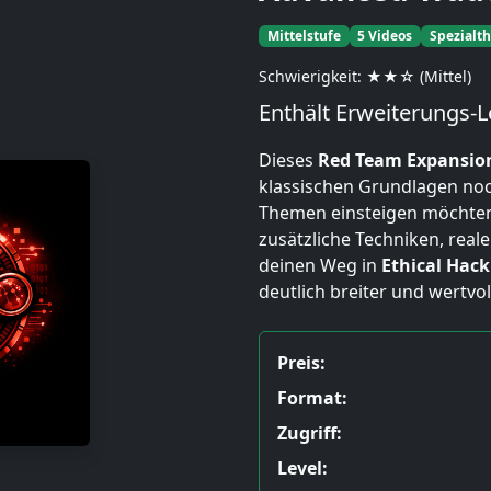
Mittelstufe
5 Videos
Spezialt
Schwierigkeit: ★★☆ (Mittel)
Enthält Erweiterungs-L
Dieses
Red Team Expansio
klassischen Grundlagen noch 
Themen einsteigen möchten.
zusätzliche Techniken, real
deinen Weg in
Ethical Hack
deutlich breiter und wertvo
Preis:
Format:
Zugriff:
Level: