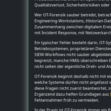
Qualitätsverlust, Sicherheitsrisiken ode
Wer OT-Forensik sauber betreibt, betrac
Engineering-Workstations, Historian-Dat
Zusammenhang zwischen digitalem Ereig
mit Incident Response, mit Netzwerkarch
Ein typischer Fehler besteht darin, OT-S
Betriebssystemen, proprietären Dienste
SIEM-Workflows nicht sauber abgebildet
begrenzt, manche HMIs überschreiben Er
nicht selten der eigentliche Dreh- und An
OT-Forensik beginnt deshalb nicht mit e
welche Systeme dürfen nicht angefasst 
diese Fragen nicht zuerst beantwortet, z
Ergänzend dazu helfen Grundlagen aus
Fehlannahmen früh zu vermeiden.
In der Praxis ist OT-Forensik immer ein 