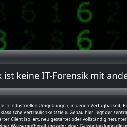
 ist keine IT-Forensik mit and
lle in industriellen Umgebungen, in denen Verfügbarkeit, P
assische Vertraulichkeitsziele. Genau hier liegt der zentra
er Client isoliert, neu gestartet oder vollständig herunte
iner Wasseraufbereitung oder einer Gasstation kann diese