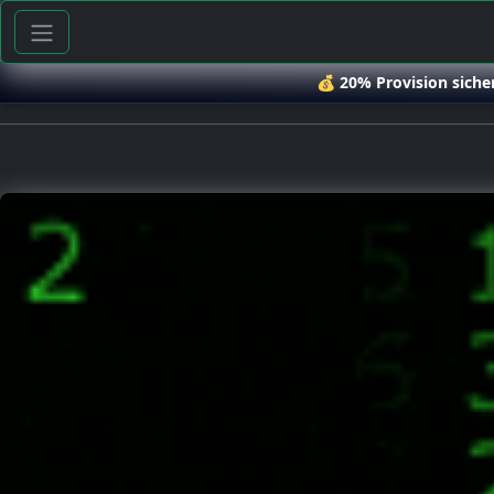
💰
20% Provision siche