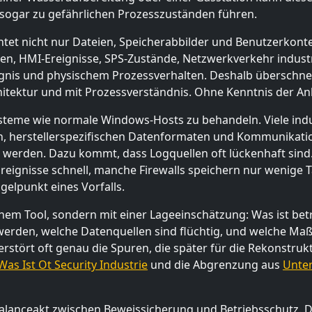
r sogar zu gefährlichen Prozesszuständen führen.
htet nicht nur Dateien, Speicherabbilder und Benutzerkont
en, HMI-Ereignisse, SPS-Zustände, Netzwerkverkehr industri
nis und physischem Prozessverhalten. Deshalb überschnei
itektur und mit Prozessverständnis. Ohne Kenntnis der Anla
ysteme wie normale Windows-Hosts zu behandeln. Viele indus
n, herstellerspezifischen Datenformaten und Kommunikati
 werden. Dazu kommt, dass Logquellen oft lückenhaft sind
eignisse schnell, manche Firewalls speichern nur wenige T
gelpunkt eines Vorfalls.
inem Tool, sondern mit einer Lageeinschätzung: Was ist bet
werden, welche Datenquellen sind flüchtig, und welche M
erstört oft genau die Spuren, die später für die Rekonstru
Was Ist Ot Security Industrie
und die Abgrenzung aus
Unter
Balanceakt zwischen Beweissicherung und Betriebsschutz. Da