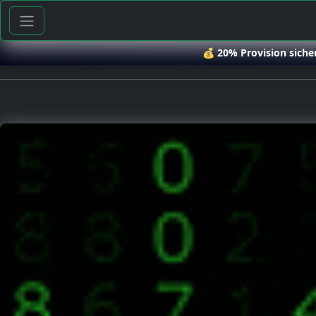
💰
20% Provision siche