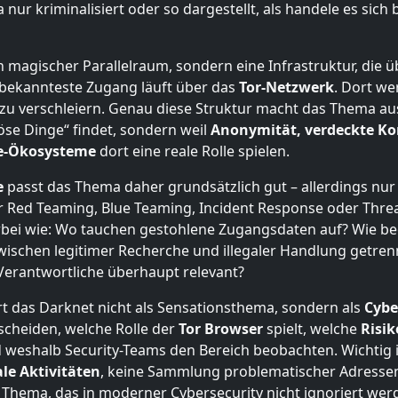
ur kriminalisiert oder so dargestellt, als handele es sich
n magischer Parallelraum, sondern eine Infrastruktur, die ü
 bekannteste Zugang läuft über das
Tor-Netzwerk
. Dort w
l zu verschleiern. Genau diese Struktur macht das Thema au
öse Dinge“ findet, sondern weil
Anonymität, verdeckte K
me-Ökosysteme
dort eine reale Rolle spielen.
e
passt das Thema daher grundsätzlich gut – allerdings nur
r Red Teaming, Blue Teaming, Incident Response oder Threat 
rbei wie: Wo tauchen gestohlene Zugangsdaten auf? Wie b
ischen legitimer Recherche und illegaler Handlung getren
erantwortliche überhaupt relevant?
lärt das Darknet nicht als Sensationsthema, sondern als
Cybe
cheiden, welche Rolle der
Tor Browser
spielt, welche
Risi
eshalb Security-Teams den Bereich beobachten. Wichtig is
ale Aktivitäten
, keine Sammlung problematischer Adressen
 Thema, das in moderner Cybersecurity nicht ignoriert werd