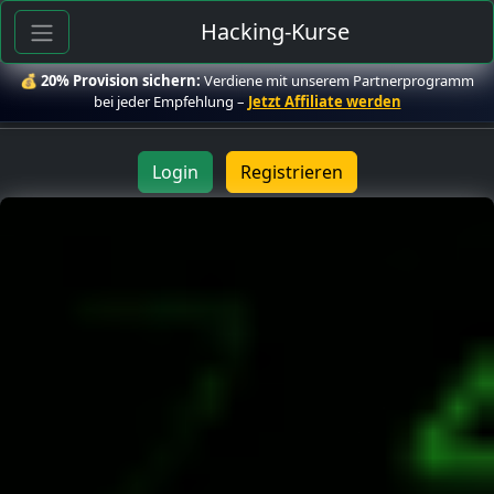
Hacking-Kurse
💰
20% Provision sichern:
Verdiene mit unserem Partnerprogramm
bei jeder Empfehlung –
Jetzt Affiliate werden
Login
Registrieren