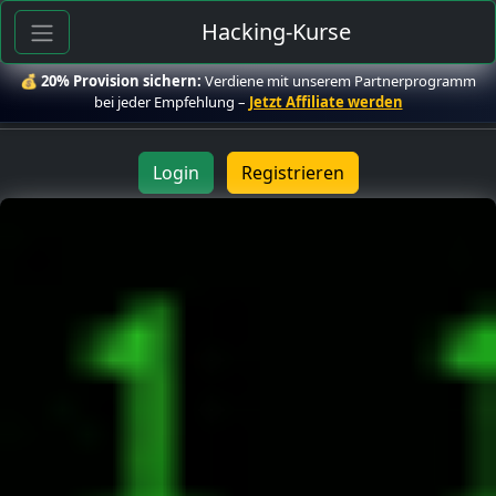
Hacking-Kurse
💰
20% Provision sichern:
Verdiene mit unserem Partnerprogramm
bei jeder Empfehlung –
Jetzt Affiliate werden
Login
Registrieren