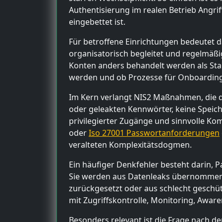
Authentisierung im realen Betrieb Angr
eingebettet ist.
Für betroffene Einrichtungen bedeutet d
organisatorisch begleitet und regelmäßig
Konten anders behandelt werden als Sta
werden und ob Prozesse für Onboarding, 
Im Kern verlangt NIS2 Maßnahmen, die d
oder geleakten Kennwörter, keine Speich
privilegierter Zugänge und sinnvolle Ko
oder
Iso 27001 Passwortanforderungen
veralteten Komplexitätsdogmen.
Ein häufiger Denkfehler besteht darin, P
Sie werden aus Datenleaks übernommen,
zurückgesetzt oder aus schlecht geschü
mit Zugriffskontrolle, Monitoring, Awa
Besonders relevant ist die Frage nach d