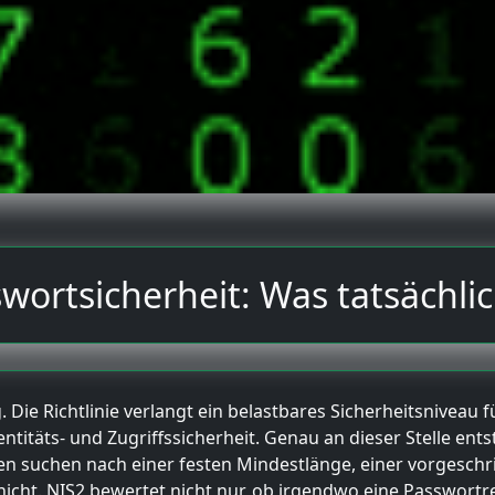
ortsicherheit: Was tatsächlic
 Die Richtlinie verlangt ein belastbares Sicherheitsniveau
entitäts- und Zugriffssicherheit. Genau an dieser Stelle ent
nen suchen nach einer festen Mindestlänge, einer vorgesc
 nicht. NIS2 bewertet nicht nur, ob irgendwo eine Passwortre