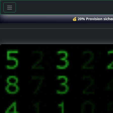
💰
20% Provision siche