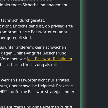
nktionierendes Sicherheitsmanagement
 technisch durchgesetzt,
icht. Entscheidend ist, ob privilegierte
b kompromittierte Passwörter erkannt
er geregelt sind.
das unter anderem: keine schwachen
z gegen Online-Angriffe, Absicherung
en Vorgaben wie
Nist Passwort Richtlinien
r belastbaren Umsetzung als mit
en werden Passwörter nicht nur erraten.
estet, über schwache Helpdesk-Prozesse
e NIS2-konforme Passwortstrategie immer
gen Benutzern und ohne externen Zugriff