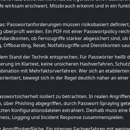
iffe wirksam erschwert, Missbrauch erkennt und in ein fu
as: Passwortanforderungen müssen risikobasiert definiert,
 überprüft werden. Ein PDF mit einer Passwortpolicy reicht n
ndardkonten, ob Fernzugriffe stärker abgesichert sind, o
Offboarding, Reset, Notfallzugriffe und Dienstkonten saub
em Stand der Technik entsprechen. Für Passwörter heißt 
erung im Klartext, keine unsicheren Hashverfahren, Schut
mbination mit Mehrfaktorverfahren. Wer sich an etabliert
orientiert, bewegt sich in der Regel deutlich näher an eine
asswortsicherheit isoliert zu betrachten. In realen Angriff
 über Phishing abgegriffen, durch Passwort-Spraying get
tzten Konfigurationsdateien extrahiert. Deshalb muss ein
reness, Logging und Incident Response zusammenspielen.
er Angriffsoberfläche. Ein internes Fachverfahren mit weni