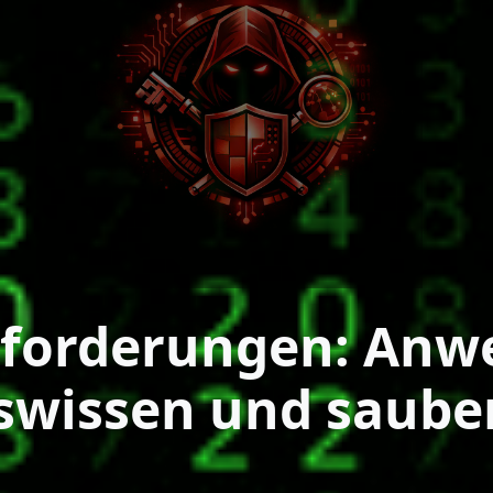
forderungen: Anw
iswissen und saub