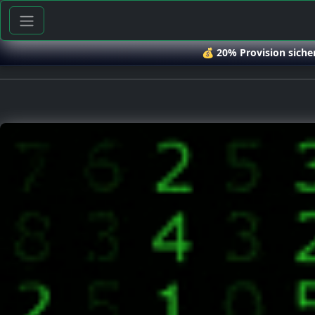
💰
20% Provision siche