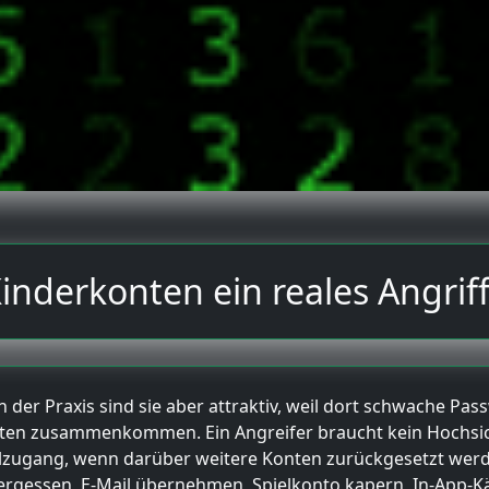
nderkonten ein reales Angriffs
 der Praxis sind sie aber attraktiv, weil dort schwache Pa
en zusammenkommen. Ein Angreifer braucht kein Hochsiche
hulzugang, wenn darüber weitere Konten zurückgesetzt werd
ergessen, E-Mail übernehmen, Spielkonto kapern, In-App-Kä