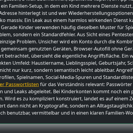
 ein Familien-Setup, in dem ein Kind mehrere Dienste nutz
Adresse hinterlegt ist und wer Wiederherstellungsoptionen 
iko massiv. Ein Leak aus einem harmlos wirkenden Dienst k
 Gerade Kinder verwenden häufig dieselben Muster für Spi
lem, sondern ein Standardfehler. Aus Sicht eines Pentester
s einzige Problem. Unsicher wird ein Konto durch die Kom
, gemeinsam genutzten Geräten, Browser-Autofill ohne Ger
betrachtet, übersieht die eigentliche Angriffsfläche. Ein w
ekten Umfeld: Haustiername, Lieblingsspiel, Geburtsjahr, S
icht nur kurz, sondern semantisch leicht ableitbar. Angreif
Profilen, Spielnamen, Social-Media-Spuren und Standardlist
er Passwortlisten
für das Verständnis relevant: Passwörter 
 und Leaks abgeleitet. Bei Kinderkonten kommt noch ein p
 Wird es zu kompliziert konstruiert, landet es auf einem Ze
rt dann nicht an Kryptografie, sondern an Alltagstauglichke
ch benutzbar, vermittelbar und in einen klaren Familien-Wo