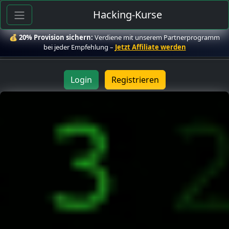
Hacking-Kurse
💰
20% Provision sichern:
Verdiene mit unserem Partnerprogramm
bei jeder Empfehlung –
Jetzt Affiliate werden
Login
Registrieren