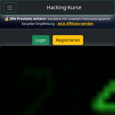
Hacking-Kurse
💰
20% Provision sichern:
Verdiene mit unserem Partnerprogramm
bei jeder Empfehlung –
Jetzt Affiliate werden
Login
Registrieren