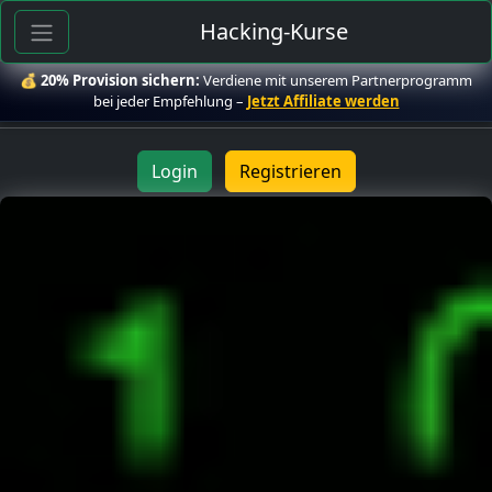
Hacking-Kurse
💰
20% Provision sichern:
Verdiene mit unserem Partnerprogramm
bei jeder Empfehlung –
Jetzt Affiliate werden
Login
Registrieren