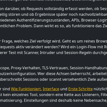
ion darüber, ob Requests vollständig erfasst werden, ob Se
itig stören und ob Ergebnisse später noch nachvollziehbar
iedenen Authentifizierungszuständen, APIs, Browser-Login
ntlichen Problem. Dann wirkt es so, als funktioniere das Z
r Frage, welches Ziel verfolgt wird. Geht es um reines Br
 Requests aktiv verändert werden? Wird ein Login-Flow mit 
erer Test mit Scanner, Intruder und Session-Regeln durchge
Scope, Proxy-Verhalten, TLS-Vertrauen, Session-Handhabun
zerkonfiguration. Wer diese Achsen beherrscht, arbeitet st
 überschreibt Sessions oder scannt versehentlich Ziele auß
r sind
Wie Funktioniert
,
Interface
und
Erste Schritte
nützlic
st kein einzelnes Tool, sondern eine Kette aus Listenern, Fi
atisierung. Einstellungen sind deshalb keine Nebensache,