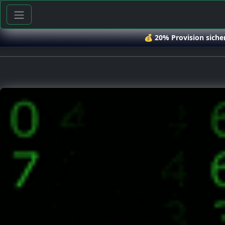
💰
20% Provision siche