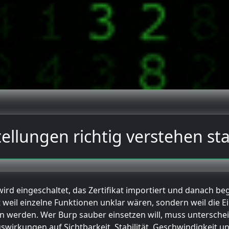
tellungen richtig verstehen sta
y wird eingeschaltet, das Zertifikat importiert und danach b
t weil einzelne Funktionen unklar wären, sondern weil die Ei
erden. Wer Burp sauber einsetzen will, muss unterschei
swirkungen auf Sichtbarkeit, Stabilität, Geschwindigkeit u