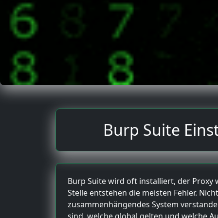
Burp Suite Eins
Burp Suite wird oft installiert, der Prox
Stelle entstehen die meisten Fehler. Nich
zusammenhängendes System verstanden w
sind, welche global gelten und welche Au