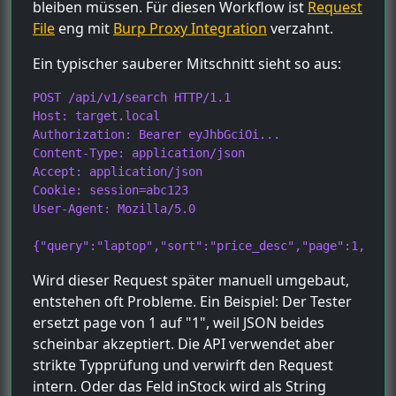
bleiben müssen. Für diesen Workflow ist
Request
File
eng mit
Burp Proxy Integration
verzahnt.
Ein typischer sauberer Mitschnitt sieht so aus:
POST /api/v1/search HTTP/1.1

Host: target.local

Authorization: Bearer eyJhbGciOi...

Content-Type: application/json

Accept: application/json

Cookie: session=abc123

User-Agent: Mozilla/5.0

{"query":"laptop","sort":"price_desc","page":1,"fil
Wird dieser Request später manuell umgebaut,
entstehen oft Probleme. Ein Beispiel: Der Tester
ersetzt page von 1 auf "1", weil JSON beides
scheinbar akzeptiert. Die API verwendet aber
strikte Typprüfung und verwirft den Request
intern. Oder das Feld inStock wird als String