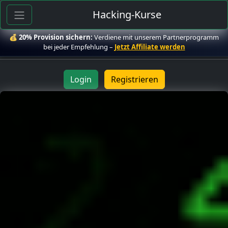
Hacking-Kurse
💰
20% Provision sichern:
Verdiene mit unserem Partnerprogramm
bei jeder Empfehlung –
Jetzt Affiliate werden
Login
Registrieren