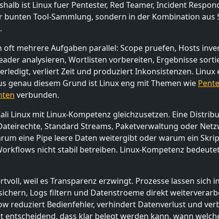
halb ist Linux fuer Pentester, Red Teamer, Incident Respon
iner bunten Tool-Sammlung, sondern in der Kombination aus 
.
n oft mehrere Aufgaben parallel: Scope pruefen, Hosts inve
eader analysieren, Wortlisten vorbereiten, Ergebnisse sor
ledigt, verliert Zeit und produziert Inkonsistenzen. Linux er
 Aus genau diesem Grund ist Linux eng mit Themen wie
Pente
hten
verbunden.
ali Linux mit Linux-Kompetenz gleichzusetzen. Eine Distribut
 Dateirechte, Standard Streams, Paketverwaltung oder Netz
arum eine Pipe leere Daten weitergibt oder warum ein Skr
Workflows nicht stabil betreiben. Linux-Kompetenz bedeute
ertvoll, weil es Transparenz erzwingt. Prozesse lassen sich
ichern, Logs filtern und Datenstroeme direkt weiterverarb
ow reduziert Bedienfehler, verhindert Datenverlust und ver
 ist entscheidend, dass klar belegt werden kann, wann we