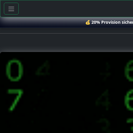
💰
20% Provision siche