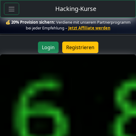
Hacking-Kurse
💰
20% Provision sichern:
Verdiene mit unserem Partnerprogramm
bei jeder Empfehlung –
Jetzt Affiliate werden
Login
Registrieren