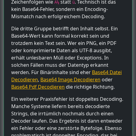
Zeichenfolgen wie
statt
. Technisch ist das
Ã¼
ü
kein Base64-Fehler, sondern ein Encoding-
Mismatch nach erfolgreichem Decoding.
Die dritte Gruppe betrifft den Inhalt selbst. Ein
Base64-Wert kann formal korrekt sein und
trotzdem kein Text sein. Wer ein PNG, ein PDF
oder komprimierte Daten als UTF-8 ausgibt,
erhält unlesbaren Müll oder Exceptions. In
solchen Fällen muss der Datentyp erkannt
werden. Für Binärinhalte sind eher
Base64 Datei
Decodieren
,
Base64 Image Decodieren
oder
Base64 Pdf Decodieren
die richtige Richtung.
Ein weiterer Praxisfehler ist doppeltes Decoding.
Manche Systeme liefern bereits decodierte
Strings, die irrtümlich nochmals durch einen
Decoder laufen. Das Ergebnis ist dann entweder
ein Fehler oder eine zerstörte Bytefolge. Ebenso
problematisch ist doppeltes Encoding, das bei