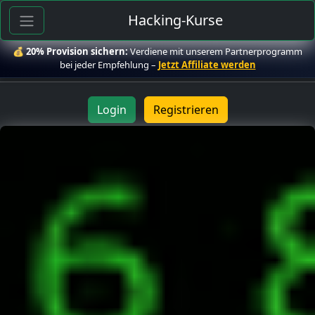
Hacking-Kurse
💰
20% Provision sichern:
Verdiene mit unserem Partnerprogramm
bei jeder Empfehlung –
Jetzt Affiliate werden
Login
Registrieren