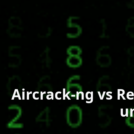
Aircrack-ng vs R
u