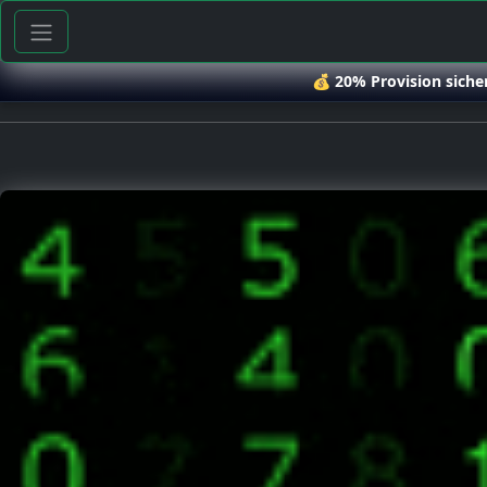
💰
20% Provision siche