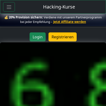
Hacking-Kurse
💰
20% Provision sichern:
Verdiene mit unserem Partnerprogramm
bei jeder Empfehlung –
Jetzt Affiliate werden
Login
Registrieren