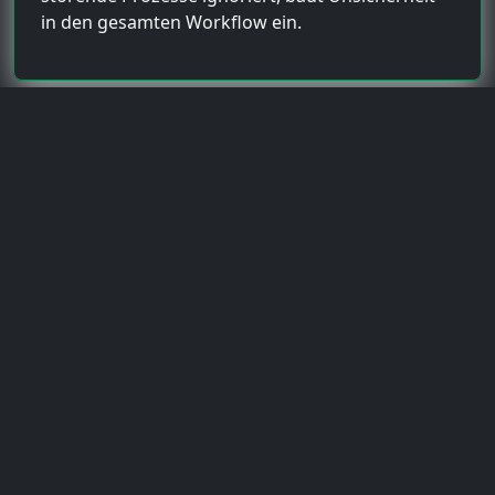
in den gesamten Workflow ein.
Monitor Mode aktivieren:
Der zentrale airmon-ng
Befehl
Sponsored Links