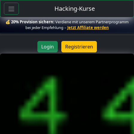
Hacking-Kurse
💰
20% Provision sichern:
Verdiene mit unserem Partnerprogramm
bei jeder Empfehlung –
Jetzt Affiliate werden
Login
Registrieren