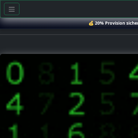
💰
20% Provision siche