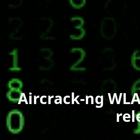
Aircrack-ng WLA
rel