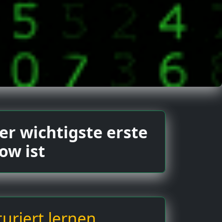
r wichtigste erste
ow ist
uriert lernen