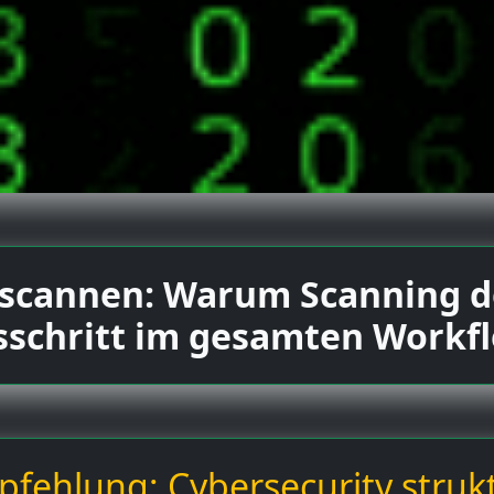
scannen: Warum Scanning de
sschritt im gesamten Workfl
fehlung: Cybersecurity strukt