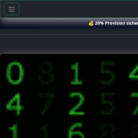
💰
20% Provision siche