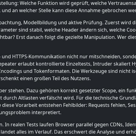
stellung: Welche Funktion wird geprüft, welche Vertrauen
er, und an welcher Stelle kann diese Annahme gebrochen we
obachtung, Modellbildung und aktive Prüfung. Zuerst wird 
ameter sind stabil, welche Header ändern sich, welche Coo
chtbar? Erst danach folgt die gezielte Manipulation. Wer die
TP- und HTTPS-Kommunikation nicht nur mitschneiden, sonder
epeater erlaubt kontrollierte Einzeltests, Intruder skalie
 Encodings und Tokenformaten. Die Werkzeuge sind nicht isol
rschenkt einen großen Teil des Nutzens.
 stehen. Dazu gehören korrekt gesetzter Scope, ein funkti
ht durch Altlasten verfälscht wird. Für die technische Grund
 diese Vorarbeit entstehen Fehlbilder: Requests fehlen, Ses
ungsproblem interpretiert.
n. In realen Tests laufen Browser parallel gegen CDNs, Ident
andet alles im Verlauf. Das erschwert die Analyse und erh