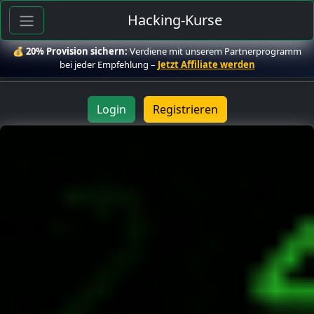
Hacking-Kurse
💰
20% Provision sichern:
Verdiene mit unserem Partnerprogramm
bei jeder Empfehlung –
Jetzt Affiliate werden
Login
Registrieren