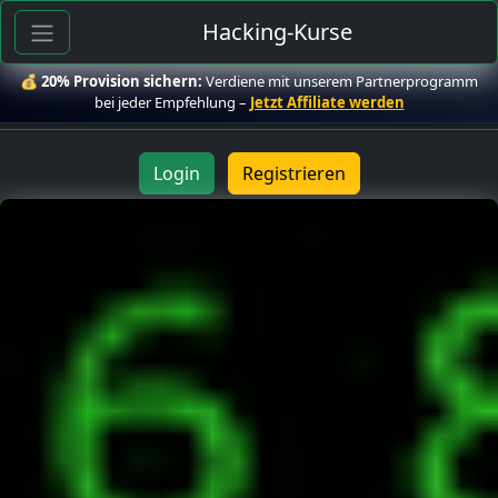
Hacking-Kurse
💰
20% Provision sichern:
Verdiene mit unserem Partnerprogramm
bei jeder Empfehlung –
Jetzt Affiliate werden
Login
Registrieren