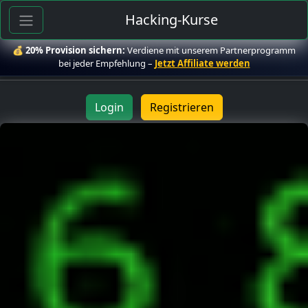
Hacking-Kurse
💰
20% Provision sichern:
Verdiene mit unserem Partnerprogramm
bei jeder Empfehlung –
Jetzt Affiliate werden
Login
Registrieren