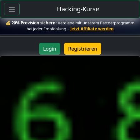
Hacking-Kurse
💰
20% Provision sichern:
Verdiene mit unserem Partnerprogramm
bei jeder Empfehlung –
Jetzt Affiliate werden
Login
Registrieren