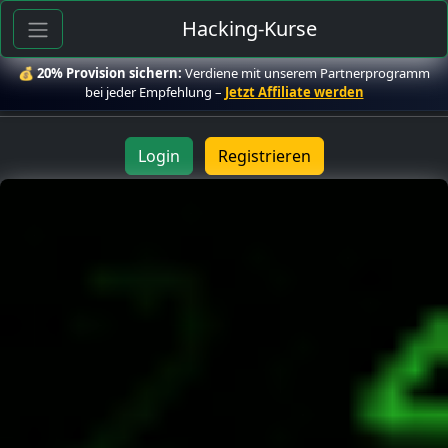
Hacking-Kurse
💰
20% Provision sichern:
Verdiene mit unserem Partnerprogramm
bei jeder Empfehlung –
Jetzt Affiliate werden
Login
Registrieren