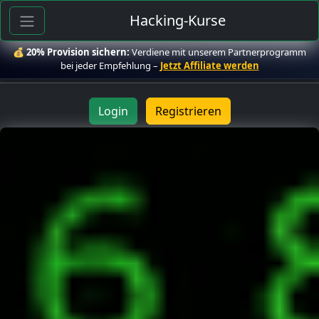
Hacking-Kurse
💰
20% Provision sichern:
Verdiene mit unserem Partnerprogramm
bei jeder Empfehlung –
Jetzt Affiliate werden
Login
Registrieren