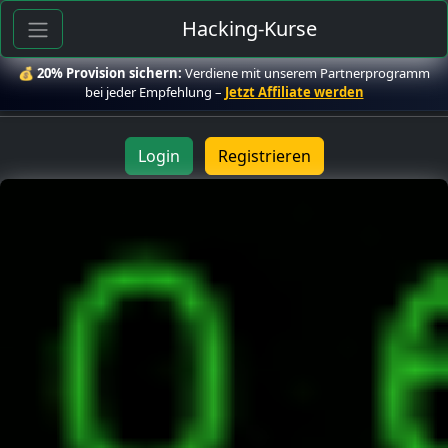
Hacking-Kurse
💰
20% Provision sichern:
Verdiene mit unserem Partnerprogramm
bei jeder Empfehlung –
Jetzt Affiliate werden
Login
Registrieren