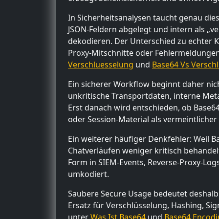
In Sicherheitsanalysen taucht genau die
JSON-Feldern abgelegt und intern als „ver
dekodieren. Der Unterschied zu echter K
Proxy-Mitschnitte oder Fehlermeldungen s
Verschluesselung
und
Base64 Vs Versch
Ein sicherer Workflow beginnt daher nich
unkritische Transportdaten, interne Me
Erst danach wird entschieden, ob Base64 
oder Session-Material als vermeintlicher
Ein weiterer häufiger Denkfehler: Weil B
Chatverläufen weniger kritisch behandelt.
Form in SIEM-Events, Reverse-Proxy-Log
umkodiert.
Saubere Secure Usage bedeutet deshalb: 
Ersatz für Verschlüsselung, Hashing, Sig
unter
Was Ist Base64
und
Base64 Encodi