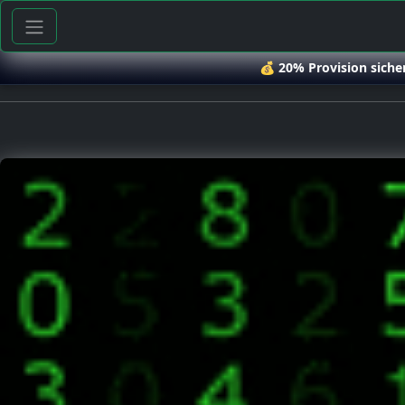
💰
20% Provision siche