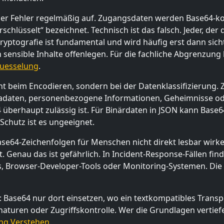
ser Fehler regelmäßig auf. Zugangsdaten werden Base64-ko
schlüsselt“ bezeichnet. Technisch ist das falsch. Jeder, der
ryptografie ist fundamental und wird häufig erst dann sich
ensible Inhalte offenlegen. Für die fachliche Abgrenzung l
luesselung
.
t beim Encodieren, sondern bei der Datenklassifizierung. Z
tadaten, personenbezogene Informationen, Geheimnisse ode
überhaupt zulässig ist. Für Binärdaten in JSON kann Base64 
 Schutz ist es ungeeignet.
ase64-Zeichenfolgen für Menschen nicht direkt lesbar wirke
 Genau das ist gefährlich. In Incident-Response-Fällen finde
s, Browser-Developer-Tools oder Monitoring-Systemen. Die
Base64 nur dort einsetzen, wo ein textkompatibles Transp
naturen oder Zugriffskontrolle. Wer die Grundlagen vertief
ng Verstehen
.