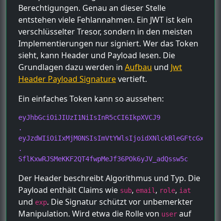
Berechtigungen. Genau an dieser Stelle
entstehen viele Fehlannahmen. Ein JWT ist kein
verschlüsselter Tresor, sondern in den meisten
Implementierungen nur signiert. Wer das Token
sieht, kann Header und Payload lesen. Die
Grundlagen dazu werden in
Aufbau
und
Jwt
Header Payload Signature
vertieft.
Ein einfaches Token kann so aussehen:
eyJhbGciOiJIUzI1NiIsInR5cCI6IkpXVCJ9

.

eyJzdWIiOiIxMjM0NSIsImVtYWlsIjoidXNlckBleGFtcGxlLmR
.

SflKxwRJSMeKKF2QT4fwpMeJf36POk6yJV_adQssw5c
Der Header beschreibt Algorithmus und Typ. Die
Payload enthält Claims wie
,
,
,
sub
email
role
iat
und
. Die Signatur schützt vor unbemerkter
exp
Manipulation. Wird etwa die Rolle von
auf
user