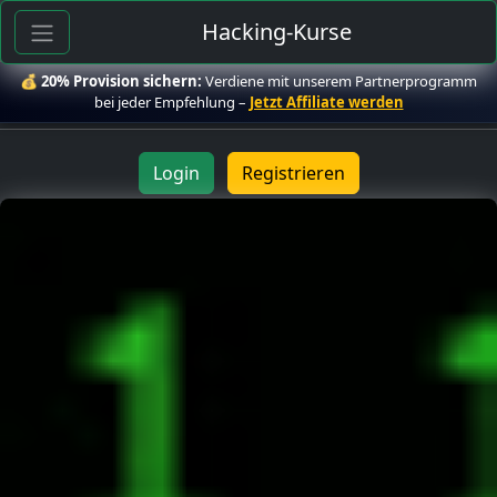
Hacking-Kurse
💰
20% Provision sichern:
Verdiene mit unserem Partnerprogramm
bei jeder Empfehlung –
Jetzt Affiliate werden
Login
Registrieren