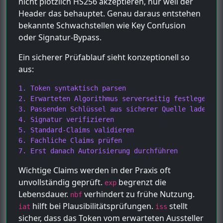
nicht plötzlich HS256 akzeptieren, nur weil der
Header das behauptet. Genau daraus entstehen
bekannte Schwachstellen wie Key Confusion
oder Signatur-Bypass.
Ein sicherer Prüfablauf sieht konzeptionell so
aus:
1. Token syntaktisch parsen

2. Erwarteten Algorithmus serverseitig festlegen

3. Passenden Schlüssel aus sicherer Quelle laden

4. Signatur verifizieren

5. Standard-Claims validieren

6. Fachliche Claims prüfen

7. Erst danach Autorisierung durchführen
Wichtige Claims werden in der Praxis oft
unvollständig geprüft.
begrenzt die
exp
Lebensdauer.
verhindert zu frühe Nutzung.
nbf
hilft bei Plausibilitätsprüfungen.
stellt
iat
iss
sicher, dass das Token vom erwarteten Aussteller