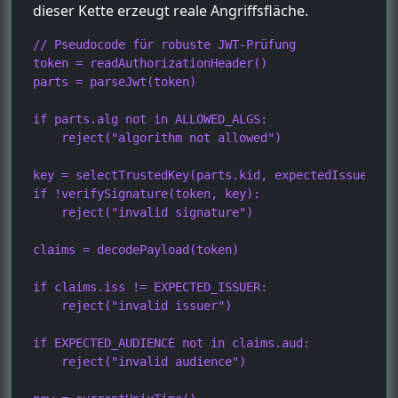
dieser Kette erzeugt reale Angriffsfläche.
// Pseudocode für robuste JWT-Prüfung

token = readAuthorizationHeader()

parts = parseJwt(token)

if parts.alg not in ALLOWED_ALGS:

    reject("algorithm not allowed")

key = selectTrustedKey(parts.kid, expectedIssuer)

if !verifySignature(token, key):

    reject("invalid signature")

claims = decodePayload(token)

if claims.iss != EXPECTED_ISSUER:

    reject("invalid issuer")

if EXPECTED_AUDIENCE not in claims.aud:

    reject("invalid audience")
