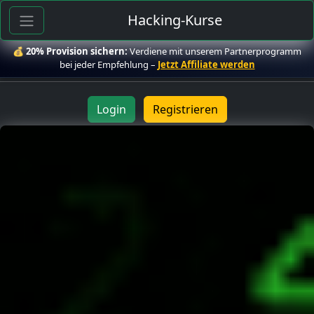
Hacking-Kurse
💰
20% Provision sichern:
Verdiene mit unserem Partnerprogramm
bei jeder Empfehlung –
Jetzt Affiliate werden
Login
Registrieren