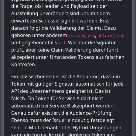
die Frage, ob Header und Payload seit der
Ausstellung unverändert sind und mit dem
erwarteten Schlüssel signiert wurden. Erst
danach folgt die Validierung der Claims. Dazu
gehören unter anderem
,
,
,
,
,
iss
aud
exp
nbf
iat
sub
und gegebenenfalls
. Wer nur die Signatur
jti
prüft, aber keine Claim-Validierung durchführt,
akzeptiert unter Umständen Tokens aus falschen
Kontexten.
Ein klassischer Fehler ist die Annahme, dass ein
Token mit gültiger Signatur automatisch für jede
API des Unternehmens geeignet ist. Das ist
falsch. Ein Token für Service A darf nicht
automatisch bei Service B akzeptiert werden.
Genau dafür existiert die Audience-Prüfung.
Ebenso muss der Issuer eindeutig festgelegt
sein. In Multi-Tenant- oder Hybrid-Umgebungen
kann ein formal korrekt signiertes Token aus