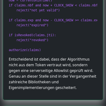
now = currentUnixTime()

if claims.nbf and now + CLOCK_SKEW < claims.nbf:

    reject("not yet valid")

if claims.exp and now - CLOCK_SKEW >= claims.exp:

    reject("expired")

if isRevoked(claims.jti):

    reject("revoked")

authorize(claims)
Entscheidend ist dabei, dass der Algorithmus
nicht aus dem Token vertraut wird, sondern
gegen eine serverseitige Allowlist geprüft wird.
Genau an dieser Stelle sind in der Vergangenheit
zahlreiche Bibliotheken und
Eigenimplementierungen gescheitert.