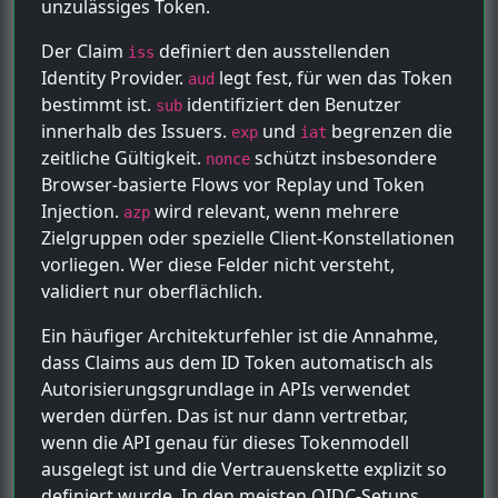
unzulässiges Token.
Der Claim
definiert den ausstellenden
iss
Identity Provider.
legt fest, für wen das Token
aud
bestimmt ist.
identifiziert den Benutzer
sub
innerhalb des Issuers.
und
begrenzen die
exp
iat
zeitliche Gültigkeit.
schützt insbesondere
nonce
Browser-basierte Flows vor Replay und Token
Injection.
wird relevant, wenn mehrere
azp
Zielgruppen oder spezielle Client-Konstellationen
vorliegen. Wer diese Felder nicht versteht,
validiert nur oberflächlich.
Ein häufiger Architekturfehler ist die Annahme,
dass Claims aus dem ID Token automatisch als
Autorisierungsgrundlage in APIs verwendet
werden dürfen. Das ist nur dann vertretbar,
wenn die API genau für dieses Tokenmodell
ausgelegt ist und die Vertrauenskette explizit so
definiert wurde. In den meisten OIDC-Setups