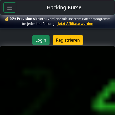
Hacking-Kurse
💰
20% Provision sichern:
Verdiene mit unserem Partnerprogramm
bei jeder Empfehlung –
Jetzt Affiliate werden
Login
Registrieren