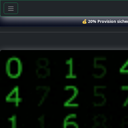
💰
20% Provision siche