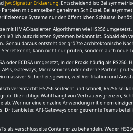
nd
Jwt Signatur Erklaerung
. Entscheidend ist: Bei symmetri
re Parteien mit demselben geheimen Schlüssel. Bei asymmetr
erifizierende Systeme nur den öffentlichen Schlüssel benöt
e mit HMAC-basierten Algorithmen wie HS256 umgesetzt. D
ließlich autorisierten Systemen bekannt ist. Sobald ein ve
zen. Genau daraus entsteht der größte architektonische Nacht
s Secret kennt, kann nicht nur prüfen, sondern auch neue 
oder ECDSA umgesetzt, in der Praxis häufig als RS256. Hier
. APIs, Gateways, Microservices oder externe Partner prüfe
 ein massiver Sicherheitsgewinn, weil Verifikation und Auss
falsch vereinfacht: HS256 sei leicht und schnell, RS256 sei 
 grob. Die richtige Wahl hängt von Vertrauensgrenzen, Schl
he ab. Wer nur eine einzelne Anwendung mit einem einzige
, Drittanbieter, API-Gateways oder getrennte Teams beteili
JWTs als verschlüsselte Container zu behandeln. Weder HS25