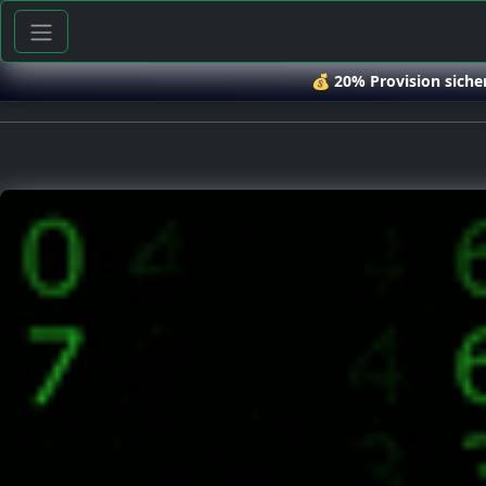
💰
20% Provision siche