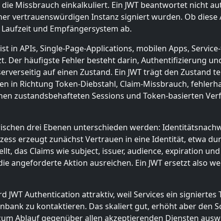
die Missbrauch einkalkuliert. Ein JWT beantwortet nicht au
 einer vertrauenswürdigen Instanz signiert wurden. Ob dies
, Laufzeit und Empfängersystem ab.
ist in APIs, Single-Page-Applications, mobilen Apps, Servi
zt. Der häufigste Fehler besteht darin, Authentifizierung 
erverseitig auf einen Zustand. Ein JWT trägt den Zustand tei
ken in Richtung Token-Diebstahl, Claim-Missbrauch, fehlerh
hen zustandsbehafteten Sessions und Token-basierten Ver
wischen drei Ebenen unterschieden werden: Identitätsnac
zess erzeugt zunächst Vertrauen in eine Identität, etwa du
llt, das Claims wie subject, issuer, audience, expiration un
die angeforderte Aktion ausreichen. Ein JWT ersetzt also we
JWT Authentication attraktiv, weil Services ein signiertes
enbank zu kontaktieren. Das skaliert gut, erhöht aber den
is zum Ablauf gegenüber allen akzeptierenden Diensten ausw