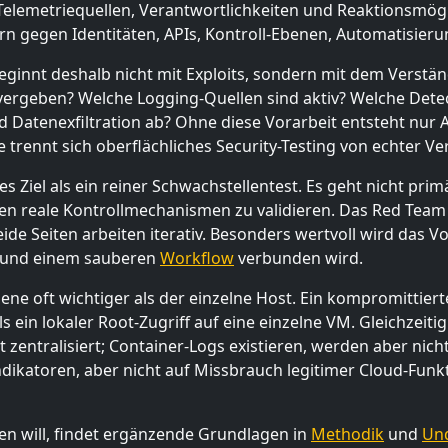
 Telemetriequellen, Verantwortlichkeiten und Reaktionsmögli
rn gegen Identitäten, APIs, Kontroll-Ebenen, Automatisier
beginnt deshalb nicht mit Exploits, sondern mit dem Verstä
 vergeben? Welche Logging-Quellen sind aktiv? Welche Dete
d Datenexfiltration ab? Ohne diese Vorarbeit entsteht nur A
 trennt sich oberflächliches Security-Testing von echter V
s Ziel als ein reiner Schwachstellentest. Es geht nicht prim
en reale Kontrollmechanismen zu validieren. Das Red Team 
eide Seiten arbeiten iterativ. Besonders wertvoll wird das
und einem sauberen
Workflow
verbunden wird.
ene oft wichtiger als der einzelne Host. Ein kompromittier
in lokaler Root-Zugriff auf eine einzelne VM. Gleichzeitig 
zentralisiert; Container-Logs existieren, werden aber nicht 
dikatoren, aber nicht auf Missbrauch legitimer Cloud-Fun
n will, findet ergänzende Grundlagen in
Methodik
und
Und