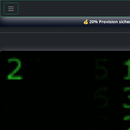
💰
20% Provision siche