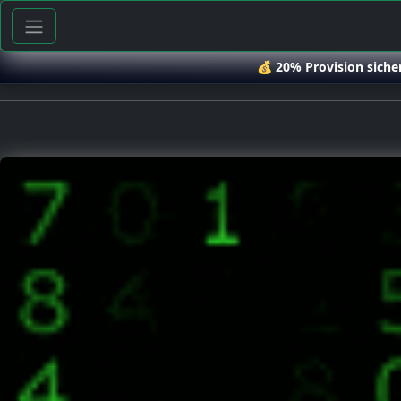
💰
20% Provision siche