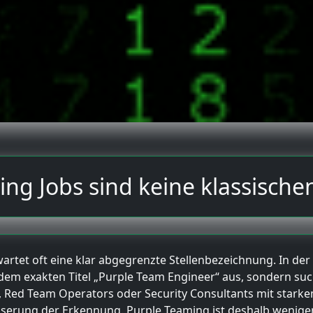
ng Jobs sind keine klassischen
tet oft eine klar abgegrenzte Stellenbezeichnung. In der Pra
em exakten Titel „Purple Team Engineer“ aus, sondern suc
, Red Team Operators oder Security Consultants mit starke
erung der Erkennung. Purple Teaming ist deshalb weniger ei