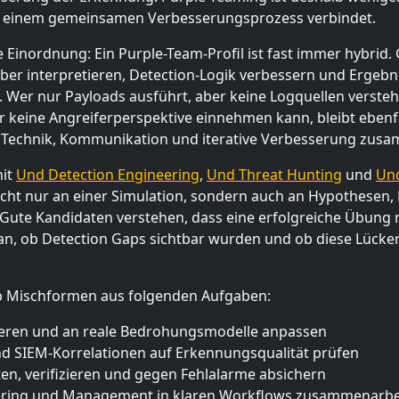
n einem gemeinsamen Verbesserungsprozess verbindet.
e Einordnung: Ein Purple-Team-Profil ist fast immer hybrid
uber interpretieren, Detection-Logik verbessern und Erge
r nur Payloads ausführt, aber keine Logquellen versteht, i
r keine Angreiferperspektive einnehmen kann, bleibt ebenfal
 wo Technik, Kommunikation und iterative Verbesserung z
mit
Und Detection Engineering
,
Und Threat Hunting
und
Un
icht nur an einer Simulation, sondern auch an Hypothesen,
 Gute Kandidaten verstehen, dass eine erfolgreiche Übung 
aran, ob Detection Gaps sichtbar wurden und ob diese Lück
alb Mischformen aus folgenden Aufgaben:
ulieren und an reale Bedrohungsmodelle anpassen
d SIEM-Korrelationen auf Erkennungsqualität prüfen
ten, verifizieren und gegen Fehlalarme absichern
eering und Management in klaren Workflows zusammenarbe