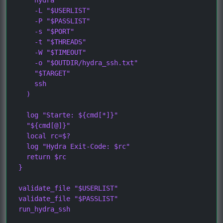
    -L "$USERLIST"

    -P "$PASSLIST"

    -s "$PORT"

    -t "$THREADS"

    -W "$TIMEOUT"

    -o "$OUTDIR/hydra_ssh.txt"

    "$TARGET"

    ssh

  )

  log "Starte: ${cmd[*]}"

  "${cmd[@]}"

  local rc=$?

  log "Hydra Exit-Code: $rc"

  return $rc

}

validate_file "$USERLIST"

validate_file "$PASSLIST"

run_hydra_ssh