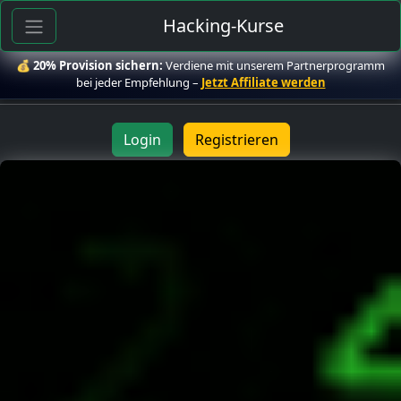
Hacking-Kurse
💰
20% Provision sichern:
Verdiene mit unserem Partnerprogramm
bei jeder Empfehlung –
Jetzt Affiliate werden
Login
Registrieren