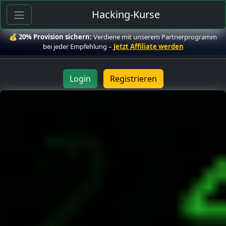
Hacking-Kurse
💰
20% Provision sichern:
Verdiene mit unserem Partnerprogramm
bei jeder Empfehlung –
Jetzt Affiliate werden
Login
Registrieren