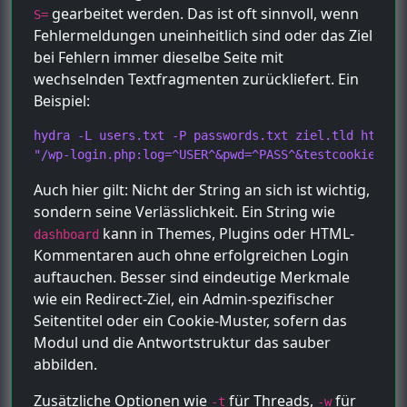
gearbeitet werden. Das ist oft sinnvoll, wenn
S=
Fehlermeldungen uneinheitlich sind oder das Ziel
bei Fehlern immer dieselbe Seite mit
wechselnden Textfragmenten zurückliefert. Ein
Beispiel:
hydra -L users.txt -P passwords.txt ziel.tld https-p
"/wp-login.php:log=^USER^&pwd=^PASS^&testcookie=1:S
Auch hier gilt: Nicht der String an sich ist wichtig,
sondern seine Verlässlichkeit. Ein String wie
kann in Themes, Plugins oder HTML-
dashboard
Kommentaren auch ohne erfolgreichen Login
auftauchen. Besser sind eindeutige Merkmale
wie ein Redirect-Ziel, ein Admin-spezifischer
Seitentitel oder ein Cookie-Muster, sofern das
Modul und die Antwortstruktur das sauber
abbilden.
Zusätzliche Optionen wie
für Threads,
für
-t
-w