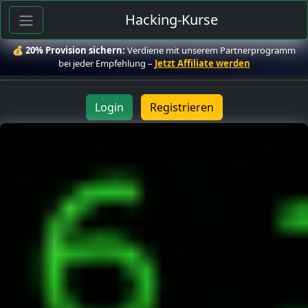
Hacking-Kurse
💰
20% Provision sichern:
Verdiene mit unserem Partnerprogramm
bei jeder Empfehlung –
Jetzt Affiliate werden
Login
Registrieren