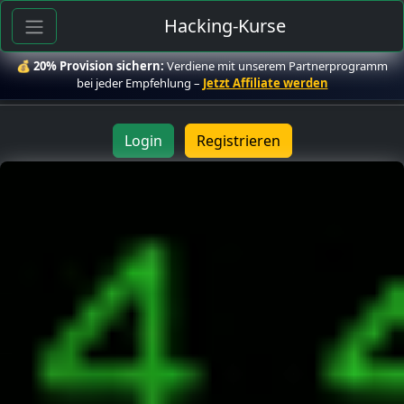
Hacking-Kurse
💰
20% Provision sichern:
Verdiene mit unserem Partnerprogramm
bei jeder Empfehlung –
Jetzt Affiliate werden
Login
Registrieren