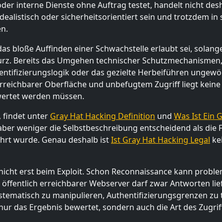
r interne Dienste ohne Auftrag testet, handelt nicht desh
ealistisch oder sicherheitsorientiert sein und trotzdem in st
en.
das bloße Auffinden einer Schwachstelle erlaubt sei, solan
 kurz. Bereits das Umgehen technischer Schutzmechanismen, 
entifizierungslogik oder das gezielte Herbeiführen ungewö
reichbarer Oberfläche und unbefugtem Zugriff liegt keine 
wertet werden müssen.
 findet unter
Gray Hat Hacking Definition
und
Was Ist Ein 
 aber weniger die Selbstbeschreibung entscheidend als die
ührt wurde. Genau deshalb ist
Ist Gray Hat Hacking Legal
kei
 nicht erst beim Exploit. Schon Reconnaissance kann probl
 öffentlich erreichbarer Webserver darf zwar Antworten lief
stematisch zu manipulieren, Authentifizierungsgrenzen zu
nur das Ergebnis bewertet, sondern auch die Art des Zugr