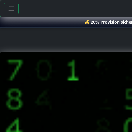
💰
20% Provision siche