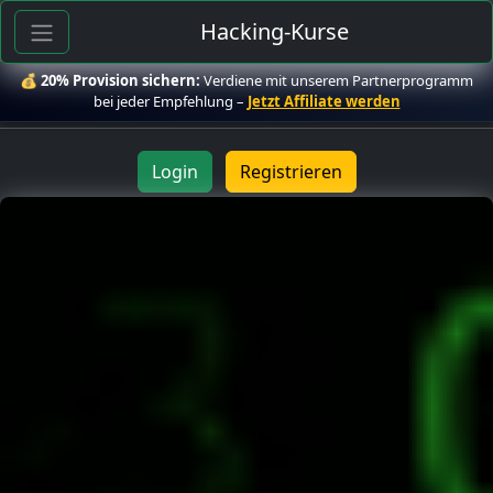
Hacking-Kurse
💰
20% Provision sichern:
Verdiene mit unserem Partnerprogramm
bei jeder Empfehlung –
Jetzt Affiliate werden
Login
Registrieren