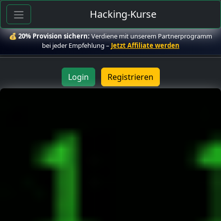
Hacking-Kurse
💰
20% Provision sichern:
Verdiene mit unserem Partnerprogramm
bei jeder Empfehlung –
Jetzt Affiliate werden
Login
Registrieren